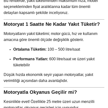
Bu rehberde, yakıt tüketiminden maksimum hıza, model
seçeneklerinden fiyat aralıklarına kadar tüm önemli
detayları kapsamlı şekilde inceliyoruz.
Motoryat 1 Saatte Ne Kadar Yakıt Tüketir?
Motoryatların yakıt tüketimi; motor gücü, hız ve kullanım
amacına göre önemli ölçüde değişiklik gösterir.
Ortalama Tüketim:
100 – 500 litre/saat
Performans Yatları:
600 litre/saat ve üzeri yakıt
tüketebilir
Düşük hızda ekonomik seyir yapan motoryatlar, yakıt
verimliliği açısından daha avantajlıdır.
Motoryatla Okyanus Geçilir mi?
Kesinlikle evet! Özellikle 25 metre üzeri uzun menzilli
motoryatlar, okyanus geçişleri için uygundur.