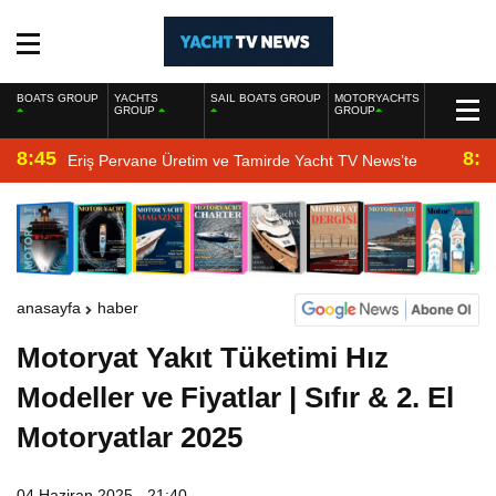
BOATS GROUP
YACHTS
SAIL BOATS GROUP
MOTORYACHTS
GROUP
GROUP
8:45
8:2
Eriş Pervane Üretim ve Tamirde Yacht TV News’te
anasayfa
haber
Motoryat Yakıt Tüketimi Hız
Modeller ve Fiyatlar | Sıfır & 2. El
Motoryatlar 2025
04 Haziran 2025 - 21:40