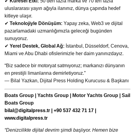
✔
Küresel Etki:
50’den fazla marka ve 70’ten fazla
uluslararası yayın ağıyla ilanınız, dünya çapında hedef
kitleye ulaşır.
✔
Teknolojiyle Dönüşüm:
Yapay zeka, Web3 ve dijital
pazarlamadaki uzmanlığımızla geleceği bugünden
sunuyoruz.
✔
Yerel Destek, Global Ağ:
İstanbul, Düsseldorf, Cenova,
Miami ve Abu Dhabi ofislerimizle her daim yanınızdayız.
“Biz sadece bir motoryat satmıyoruz; markanızı dünyanın
en prestijli limanlarına demirletiyoruz.”
— Bilal Yazkan, Dijital Press Holding Kurucusu & Başkanı
Boats Group | Yachts Group | Motor Yachts Group | Sail
Boats Group
bilal@digitalpress.tr
| +90 537 432 71 17 |
www.digitalpress.tr
“Denizcilikte dijital devrim şimdi başlıyor. Hemen bize