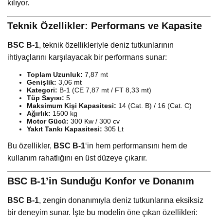
kılıyor.
Teknik Özellikler: Performans ve Kapasite
BSC B-1
, teknik özellikleriyle deniz tutkunlarının
ihtiyaçlarını karşılayacak bir performans sunar:
Toplam Uzunluk:
7,87 mt
Genişlik:
3,06 mt
Kategori:
B-1 (CE 7,87 mt / FT 8,33 mt)
Tüp Sayısı:
5
Maksimum Kişi Kapasitesi:
14 (Cat. B) / 16 (Cat. C)
Ağırlık:
1500 kg
Motor Gücü:
300 Kw / 300 cv
Yakıt Tankı Kapasitesi:
305 Lt
Bu özellikler,
BSC B-1
‘in hem performansını hem de
kullanım rahatlığını en üst düzeye çıkarır.
BSC B-1’in Sunduğu Konfor ve Donanım
BSC B-1
, zengin donanımıyla deniz tutkunlarına eksiksiz
bir deneyim sunar. İşte bu modelin öne çıkan özellikleri: