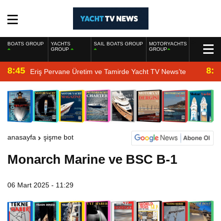
BOATS GROUP
YACHTS
SAIL BOATS GROUP
MOTORYACHTS
GROUP
GROUP
8:45
8:2
Eriş Pervane Üretim ve Tamirde Yacht TV News’te
anasayfa
şişme bot
Monarch Marine ve BSC B-1
06 Mart 2025 - 11:29