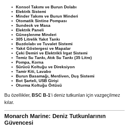
Konsol Takımı ve Burun Dolabı
Elektrik Sistemi
Minder Takımı ve Burun Minderi
Otomatik Sintine Pompası
Sundeck ve Masa
Elektrik Paneli
Güneşlenme Minderi
305 Litrelik Yakıt Tankı
Buzdolabı ve Tuvalet Sistemi
Yakıt Göstergesi ve Mapalar
Çeki Demiri ve Elektrikli Irgat Sistemi
Temiz Su Tankı, Atık Su Tankı (35 Litre)
Pompa, Korna
Sürücü Koltuğu ve Direksiyon
Tamir Kiti, Lavabo
Burun Basamağı, Merdiven, Duş Sistemi
Bot Şarteli, USB Girişi
Oturma Koltuğu Örtüsü
Bu özellikler,
BSC B-1
‘i deniz tutkunları için vazgeçilmez
kılar.
Monarch Marine: Deniz Tutkunlarının
Güvencesi