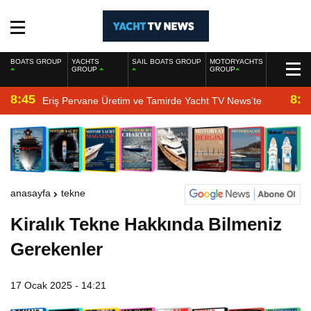
BOATS GROUP
YACHTS
SAIL BOATS GROUP
MOTORYACHTS
GROUP
GROUP
8:45
8:2
Eriş Pervane Üretim ve Tamirde Yacht TV News’te
anasayfa
tekne
Kiralık Tekne Hakkında Bilmeniz
Gerekenler
17 Ocak 2025 - 14:21