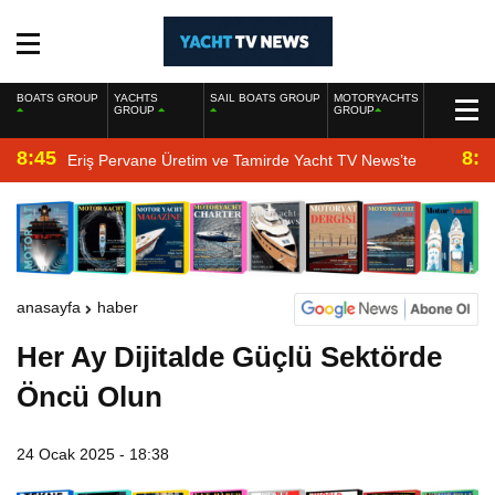
BOATS GROUP
YACHTS
SAIL BOATS GROUP
MOTORYACHTS
GROUP
GROUP
8:45
8:2
Eriş Pervane Üretim ve Tamirde Yacht TV News’te
anasayfa
haber
Her Ay Dijitalde Güçlü Sektörde
Öncü Olun
24 Ocak 2025 - 18:38