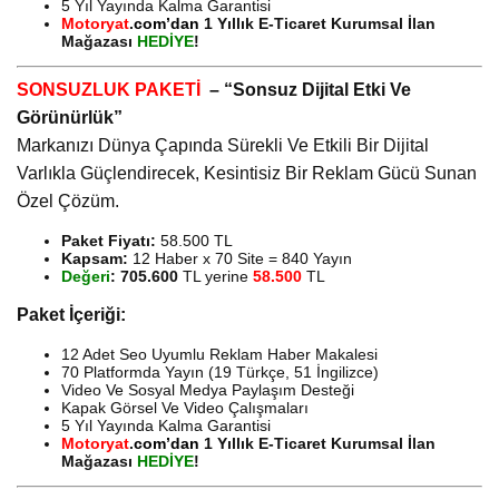
5 Yıl Yayında Kalma Garantisi
Motoryat
.
com’dan
1 Yıllık E-Ticaret Kurumsal İlan
Mağazası
HEDİYE
!
SONSUZLUK PAKETİ
– “Sonsuz Dijital Etki Ve
Görünürlük”
Markanızı Dünya Çapında Sürekli Ve Etkili Bir Dijital
Varlıkla Güçlendirecek, Kesintisiz Bir Reklam Gücü Sunan
Özel Çözüm.
Paket Fiyatı:
58.500 TL
Kapsam:
12 Haber x 70 Site = 840 Yayın
Değeri
:
705.600
TL yerine
58.500
TL
Paket İçeriği:
12 Adet Seo Uyumlu Reklam Haber Makalesi
70 Platformda Yayın (19 Türkçe, 51 İngilizce)
Video Ve Sosyal Medya Paylaşım Desteği
Kapak Görsel Ve Video Çalışmaları
5 Yıl Yayında Kalma Garantisi
Motoryat
.
com’dan
1 Yıllık E-Ticaret Kurumsal İlan
Mağazası
HEDİYE
!