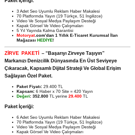
Paket İçeriği:
3 Adet Seo Uyumlu Reklam Haber Makalesi
70 Platformda Yayın (19 Türkçe, 51 İngilizce)
Video Ve Sosyal Medya Paylaşım Desteği
Kapak Görsel Ve Video Çalışmaları
5 Yıl Yayında Kalma Garantisi
Motoryat
.
com’dan
1 Yıllık E-Ticaret Kurumsal İlan
Mağazası
HEDİYE
!
ZİRVE PAKETİ
– “Başarıyı Zirveye Taşıyın”
Markanızı Denizcilik Dünyasında En Üst Seviyeye
Çıkaracak, Kapsamlı Dijital Strateji Ve Global Erişim
Sağlayan Özel Paket.
Paket Fiyatı:
29.400 TL
Kapsam:
6 Haber x 70 Site = 420 Yayın
Değeri
:
352.800
TL yerine
29.400
TL
Paket İçeriği:
6 Adet Seo Uyumlu Reklam Haber Makalesi
70 Platformda Yayın (19 Türkçe, 51 İngilizce)
Video Ve Sosyal Medya Paylaşım Desteği
Kapak Görsel Ve Video Çalışmaları