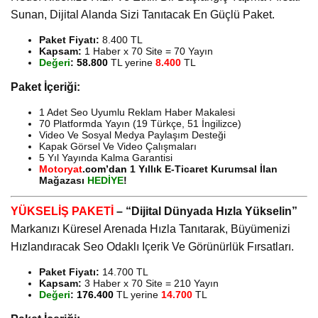
Sunan, Dijital Alanda Sizi Tanıtacak En Güçlü Paket.
Paket Fiyatı:
8.400 TL
Kapsam:
1 Haber x 70 Site = 70 Yayın
Değeri
:
58.800
TL yerine
8.400
TL
Paket İçeriği:
1 Adet Seo Uyumlu Reklam Haber Makalesi
70 Platformda Yayın (19 Türkçe, 51 İngilizce)
Video Ve Sosyal Medya Paylaşım Desteği
Kapak Görsel Ve Video Çalışmaları
5 Yıl Yayında Kalma Garantisi
Motoryat
.
com’dan
1 Yıllık E-Ticaret Kurumsal İlan
Mağazası
HEDİYE
!
YÜKSELİŞ PAKETİ
– “Dijital Dünyada Hızla Yükselin”
Markanızı Küresel Arenada Hızla Tanıtarak, Büyümenizi
Hızlandıracak Seo Odaklı Içerik Ve Görünürlük Fırsatları.
Paket Fiyatı:
14.700 TL
Kapsam:
3 Haber x 70 Site = 210 Yayın
Değeri
:
176.400
TL yerine
14.700
TL