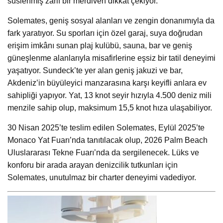
süslenmiş zarif bir merdiven dikkat çekiyor.
Solemates, geniş sosyal alanları ve zengin donanımıyla da
fark yaratıyor. Su sporları için özel garaj, suya doğrudan
erişim imkânı sunan plaj kulübü, sauna, bar ve geniş
güneşlenme alanlarıyla misafirlerine eşsiz bir tatil deneyimi
yaşatıyor. Sundeck’te yer alan geniş jakuzi ve bar,
Akdeniz’in büyüleyici manzarasına karşı keyifli anlara ev
sahipliği yapıyor. Yat, 13 knot seyir hızıyla 4.500 deniz mili
menzile sahip olup, maksimum 15,5 knot hıza ulaşabiliyor.
30 Nisan 2025’te teslim edilen Solemates, Eylül 2025’te
Monaco Yat Fuarı’nda tanıtılacak olup, 2026 Palm Beach
Uluslararası Tekne Fuarı’nda da sergilenecek. Lüks ve
konforu bir arada arayan denizcilik tutkunları için
Solemates, unutulmaz bir charter deneyimi vadediyor.