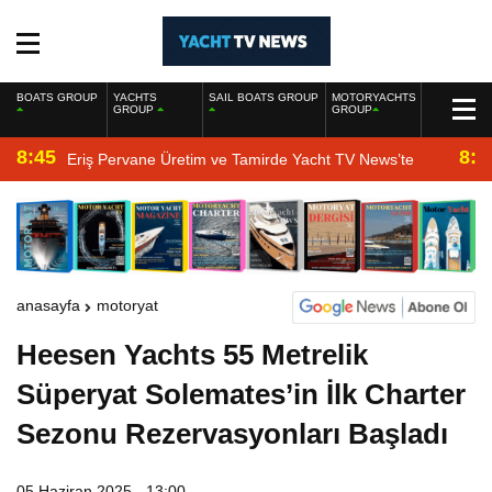
BOATS GROUP
YACHTS
SAIL BOATS GROUP
MOTORYACHTS
GROUP
GROUP
8:45
8:2
Eriş Pervane Üretim ve Tamirde Yacht TV News’te
anasayfa
motoryat
Heesen Yachts 55 Metrelik
Süperyat Solemates’in İlk Charter
Sezonu Rezervasyonları Başladı
05 Haziran 2025 - 13:00