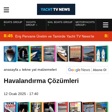
BOATS GROUP
YACHTS
SAIL BOATS GROUP
MOTORYACHTS
GROUP
GROUP
8:45
8:2
Eriş Pervane Üretim ve Tamirde Yacht TV News’te
anasayfa
tekne yat malzemeleri
Havalandırma Çözümleri
12 Ocak 2025 - 17:40