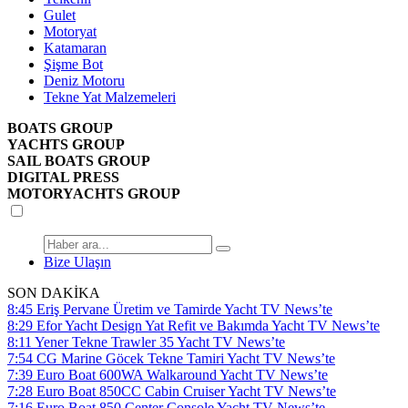
Gulet
Motoryat
Katamaran
Şişme Bot
Deniz Motoru
Tekne Yat Malzemeleri
BOATS GROUP
YACHTS GROUP
SAIL BOATS GROUP
DIGITAL PRESS
MOTORYACHTS GROUP
Bize Ulaşın
SON DAKİKA
8:45
Eriş Pervane Üretim ve Tamirde Yacht TV News’te
8:29
Efor Yacht Design Yat Refit ve Bakımda Yacht TV News’te
8:11
Yener Tekne Trawler 35 Yacht TV News’te
7:54
CG Marine Göcek Tekne Tamiri Yacht TV News’te
7:39
Euro Boat 600WA Walkaround Yacht TV News’te
7:28
Euro Boat 850CC Cabin Cruiser Yacht TV News’te
7:16
Euro Boat 850 Center Console Yacht TV News’te