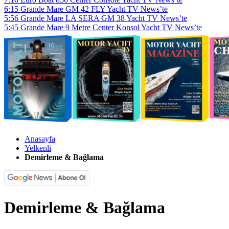
6:15
Grande Mare GM 42 FLY Yacht TV News’te
5:56
Grande Mare LA SERA GM 38 Yacht TV News’te
5:45
Grande Mare 9 Metre Center Konsol Yacht TV News’te
Anasayfa
Yelkenli
Demirleme & Bağlama
Demirleme & Bağlama