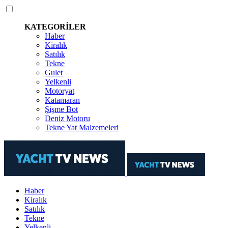
KATEGORİLER
Haber
Kiralık
Satılık
Tekne
Gulet
Yelkenli
Motoryat
Katamaran
Şişme Bot
Deniz Motoru
Tekne Yat Malzemeleri
Haber
Kiralık
Satılık
Tekne
Yelkenli