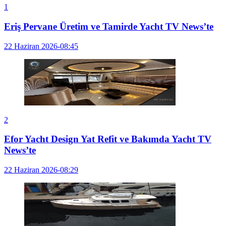
1
Eriş Pervane Üretim ve Tamirde Yacht TV News’te
22 Haziran 2026-08:45
2
Efor Yacht Design Yat Refit ve Bakımda Yacht TV
News’te
22 Haziran 2026-08:29