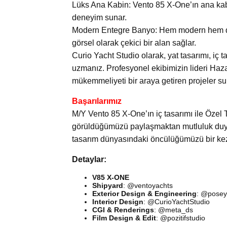
Lüks Ana Kabin: Vento 85 X-One’ın ana kabini
deneyim sunar.
Modern Entegre Banyo: Hem modern hem de za
görsel olarak çekici bir alan sağlar.
Curio Yacht Studio olarak, yat tasarımı, iç t
uzmanız. Profesyonel ekibimizin lideri Ha
mükemmeliyeti bir araya getiren projeler s
Başarılarımız
M/Y Vento 85 X-One’ın iç tasarımı ile Özel
görüldüğümüzü paylaşmaktan mutluluk duyuyo
tasarım dünyasındaki öncülüğümüzü bir kez
Detaylar:
V85 X-ONE
Shipyard
: @ventoyachts
Exterior Design & Engineering
: @posey
Interior Design
: @CurioYachtStudio
CGI & Renderings
: @meta_ds
Film Design & Edit
: @pozitifstudio