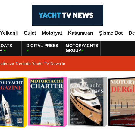
Yelkenli
Gulet
Motoryat
Katamaran
Şişme Bot
De
BOATS
DIGITAL PRESS
MOTORYACHTS
P
GROUP
retim ve Tamirde Yacht TV News’te