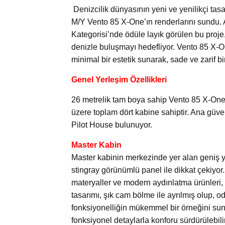
Denizcilik dünyasının yeni ve yenilikçi tas
M/Y Vento 85 X-One’ın renderlarını sundu.
Kategorisi’nde ödüle layık görülen bu proje,
denizle buluşmayı hedefliyor. Vento 85 X-On
minimal bir estetik sunarak, sade ve zarif bi
Genel Yerleşim Özellikleri
26 metrelik tam boya sahip Vento 85 X-One, a
üzere toplam dört kabine sahiptir. Ana güver
Pilot House bulunuyor.
Master Kabin
Master kabinin merkezinde yer alan geniş 
stingray görünümlü panel ile dikkat çekiyor.
materyaller ve modern aydınlatma ürünleri, 
tasarımı, şık cam bölme ile ayrılmış olup, o
fonksiyonelliğin mükemmel bir örneğini su
fonksiyonel detaylarla konforu sürdürülebilir 