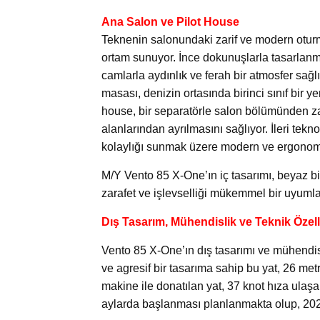
Ana Salon ve Pilot House
Teknenin salonundaki zarif ve modern oturma 
ortam sunuyor. İnce dokunuşlarla tasarlanm
camlarla aydınlık ve ferah bir atmosfer sağl
masası, denizin ortasında birinci sınıf bir y
house, bir separatörle salon bölümünden zar
alanlarından ayrılmasını sağlıyor. İleri tekno
kolaylığı sunmak üzere modern ve ergonomi
M/Y Vento 85 X-One’ın iç tasarımı, beyaz bir t
zarafet ve işlevselliği mükemmel bir uyumla b
Dış Tasarım, Mühendislik ve Teknik Özell
Vento 85 X-One’ın dış tasarımı ve mühendisl
ve agresif bir tasarıma sahip bu yat, 26 me
makine ile donatılan yat, 37 knot hıza ulaş
aylarda başlanması planlanmakta olup, 2025 