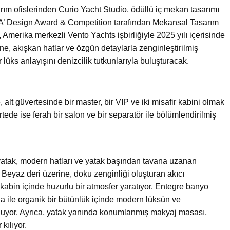
arım ofislerinden Curio Yacht Studio, ödüllü iç mekan tasarımı
 A’ Design Award & Competition tarafından Mekansal Tasarım
 Amerika merkezli Vento Yachts işbirliğiyle 2025 yılı içerisinde
e, akışkan hatlar ve özgün detaylarla zenginleştirilmiş
r lüks anlayışını denizcilik tutkunlarıyla buluşturacak.
lt güvertesinde bir master, bir VIP ve iki misafir kabini olmak
tede ise ferah bir salon ve bir separatör ile bölümlendirilmiş
yatak, modern hatları ve yatak başından tavana uzanan
 Beyaz deri üzerine, doku zenginliği oluşturan akıcı
kabin içinde huzurlu bir atmosfer yaratıyor. Entegre banyo
da ile organik bir bütünlük içinde modern lüksün ve
nuyor. Ayrıca, yatak yanında konumlanmış makyaj masası,
kılıyor.