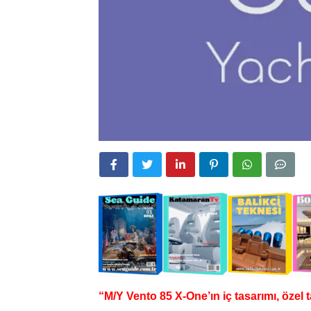
“M/Y Vento 85 X-One’ın iç tasarımı, özel 