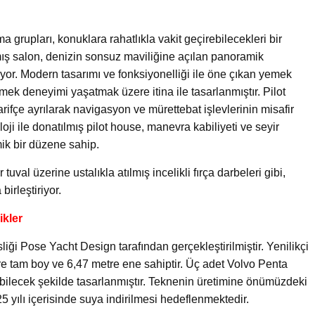
grupları, konuklara rahatlıkla vakit geçirebilecekleri bir
ış salon, denizin sonsuz maviliğine açılan panoramik
ıyor. Modern tasarımı ve fonksiyonelliği ile öne çıkan yemek
emek deneyimi yaşatmak üzere itina ile tasarlanmıştır. Pilot
ifçe ayrılarak navigasyon ve mürettebat işlevlerinin misafir
loji ile donatılmış pilot house, manevra kabiliyeti ve seyir
k bir düzene sahip.
uval üzerine ustalıkla atılmış incelikli fırça darbeleri gibi,
irleştiriyor.
ikler
iği Pose Yacht Design tarafından gerçekleştirilmiştir. Yenilikçi
tre tam boy ve 6,47 metre ene sahiptir. Üç adet Volvo Penta
abilecek şekilde tasarlanmıştır. Teknenin üretimine önümüzdeki
yılı içerisinde suya indirilmesi hedeflenmektedir.