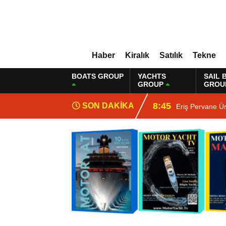
Haber
Kiralık
Satılık
Tekne
BOATS GROUP
YACHTS
SAIL 
GROUP
GROU
8:45
SON DAKİKA
Eriş Pervane Ü