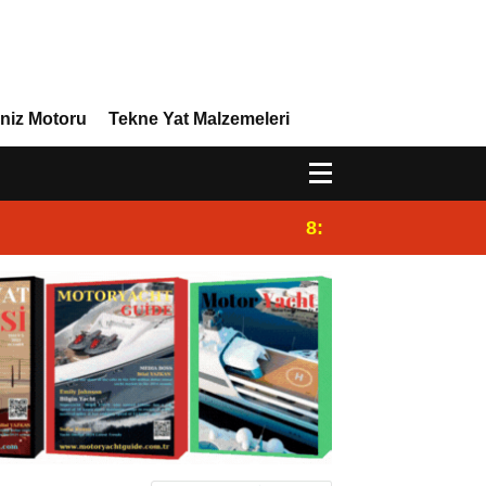
niz Motoru
Tekne Yat Malzemeleri
8:29
Efor Yacht Design 