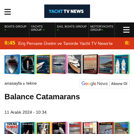
BOATS GROUP
YACHTS
SAIL BOATS GROUP
MOTORYACHTS
GROUP
GROUP
8:45
8:2
Eriş Pervane Üretim ve Tamirde Yacht TV News’te
anasayfa
tekne
Balance Catamarans
11 Aralık 2024 - 10:34