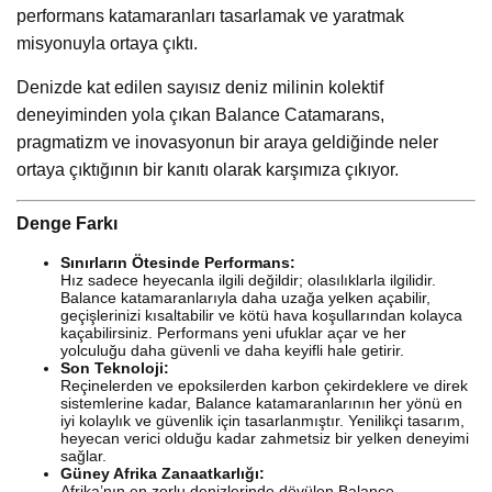
performans katamaranları tasarlamak ve yaratmak
misyonuyla ortaya çıktı.
Denizde kat edilen sayısız deniz milinin kolektif
deneyiminden yola çıkan Balance Catamarans,
pragmatizm ve inovasyonun bir araya geldiğinde neler
ortaya çıktığının bir kanıtı olarak karşımıza çıkıyor.
Denge Farkı
Sınırların Ötesinde Performans:
Hız sadece heyecanla ilgili değildir; olasılıklarla ilgilidir.
Balance katamaranlarıyla daha uzağa yelken açabilir,
geçişlerinizi kısaltabilir ve kötü hava koşullarından kolayca
kaçabilirsiniz. Performans yeni ufuklar açar ve her
yolculuğu daha güvenli ve daha keyifli hale getirir.
Son Teknoloji:
Reçinelerden ve epoksilerden karbon çekirdeklere ve direk
sistemlerine kadar, Balance katamaranlarının her yönü en
iyi kolaylık ve güvenlik için tasarlanmıştır. Yenilikçi tasarım,
heyecan verici olduğu kadar zahmetsiz bir yelken deneyimi
sağlar.
Güney Afrika Zanaatkarlığı:
Afrika’nın en zorlu denizlerinde dövülen Balance