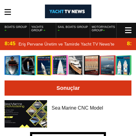
BOATS GROUP
YACHTS
SAIL BOATS GROUP
MOTORYACHTS
GROUP
GROUP
8:45
8:2
Eriş Pervane Üretim ve Tamirde Yacht TV News’te
Sonuçlar
Sea Marine CNC Model